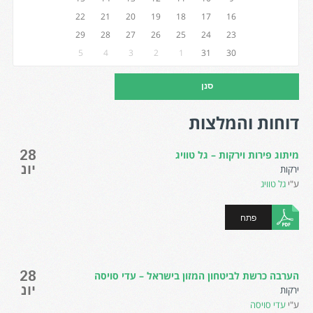
22
21
20
19
18
17
16
29
28
27
26
25
24
23
5
4
3
2
1
31
30
דוחות והמלצות
28
מיתוג פירות וירקות – גל טוויג
יונ
ירקות
ע"י
גל טוויג
פתח
28
הערבה כרשת לביטחון המזון בישראל – עדי סויסה
יונ
ירקות
ע"י
עדי סויסה