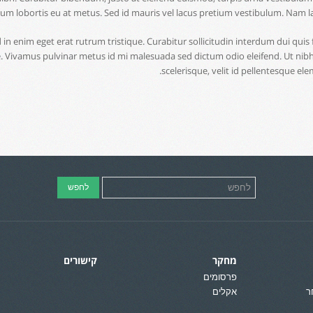
um lobortis eu at metus. Sed id mauris vel lacus pretium vestibulum. Nam l
 in enim eget erat rutrum tristique. Curabitur sollicitudin interdum dui qu
e. Vivamus pulvinar metus id mi malesuada sed dictum odio eleifend. Ut nibh 
scelerisque, velit id pellentesque ele
מחקר
קישורים
פרסומים
ר
אקלים