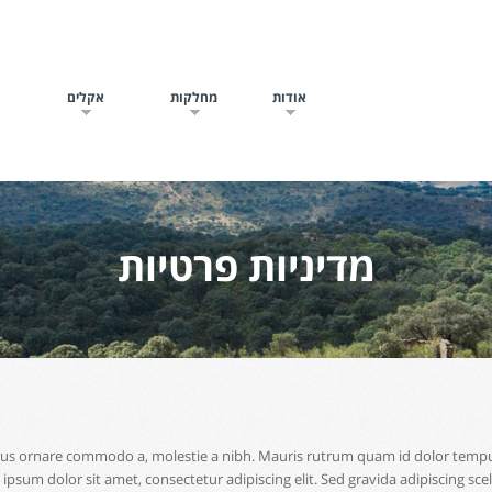
אודות
מחלקות
אקלים
ח
מדיניות פרטיות
cibus ornare commodo a, molestie a nibh. Mauris rutrum quam id dolor tempu
sum dolor sit amet, consectetur adipiscing elit. Sed gravida adipiscing scele