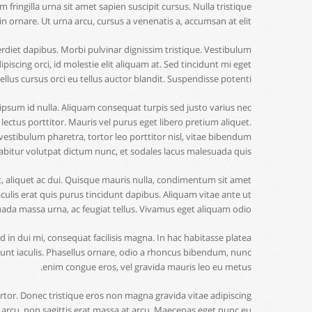
m fringilla urna sit amet sapien suscipit cursus. Nulla tristique
n ornare. Ut urna arcu, cursus a venenatis a, accumsan at elit.
erdiet dapibus. Morbi pulvinar dignissim tristique. Vestibulum
piscing orci, id molestie elit aliquam at. Sed tincidunt mi eget
us cursus orci eu tellus auctor blandit. Suspendisse potenti.
r ipsum id nulla. Aliquam consequat turpis sed justo varius nec
ectus porttitor. Mauris vel purus eget libero pretium aliquet.
estibulum pharetra, tortor leo porttitor nisl, vitae bibendum
Curabitur volutpat dictum nunc, et sodales lacus malesuada quis.
met, aliquet ac dui. Quisque mauris nulla, condimentum sit amet
culis erat quis purus tincidunt dapibus. Aliquam vitae ante ut
ada massa urna, ac feugiat tellus. Vivamus eget aliquam odio.
d in dui mi, consequat facilisis magna. In hac habitasse platea
nt iaculis. Phasellus ornare, odio a rhoncus bibendum, nunc
enim congue eros, vel gravida mauris leo eu metus.
rtor. Donec tristique eros non magna gravida vitae adipiscing
 arcu, non sagittis erat massa at arcu. Maecenas eget nunc eu