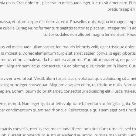
cinia risus. Cras dolor mi, placerat in malesuada eget, luctus sit amet sem. Etia
pretium sapien i
is massa, et ullamcorper nisi enim ac erat. Phasellus quis magna id magna imp
e cubilia Curae; Nunc fermentum sagittis tortor at placerat. Integer mollis adi
tortor sodales non aliquet magna fermentum. Phasell
cus vel malesuada ullamcorper, leo mauris lobortis velit, eget tristique dolo
id molestie. Donec elementum turpis sit amet sapien convallis eget lobortis l
metus et nulla malesuada blandit eu at purus. Curabitur pharetra, neque a v
tis mi. Aliquam sem lacus, consectetur a adipiscing quis, tincidunt in libero. 
rta viverra volutpat. Vestibulum turpis lacus, volutpat quis adipiscing sit a
cing nunc eget consequat. Aliquam a sapien enim, ut tristique nulla. Nam ia
apien. Lorem ipsum dolor sit amet, consectetur adipiscing elit. Fusce malesu
n euismod. Nam eget ligula ut felis vulputate bibendum ac fringilla ligula. Se
mper condimentum quam sed rhoncus. Pellentesque quis sem eget orci tincidu
mattis convallis, metus erat malesuada libero, non tincidunt urna est sed to
nibh. Curabitur bibendum, justo at eleifend euismod, turpis urna vestibulum