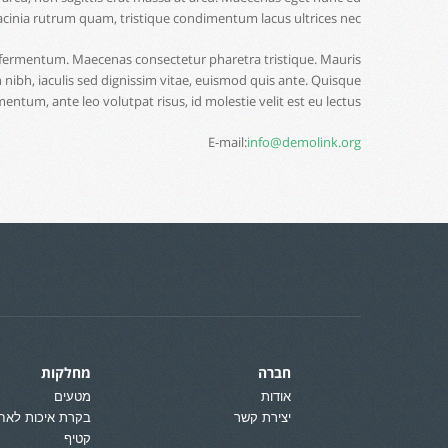
acinia rutrum quam, tristique condimentum lacus ultrices nec.
is fermentum. Maecenas consectetur pharetra tristique. Mauris
nibh, iaculis sed dignissim vitae, euismod quis ante. Quisque
mentum, ante leo volutpat risus, id molestie velit est eu lectus.
E-mail:
info@demolink.org
חברה
מחלקות
אודות
מטעים
יצירת קשר
בקרת איכות לאח
קטיף