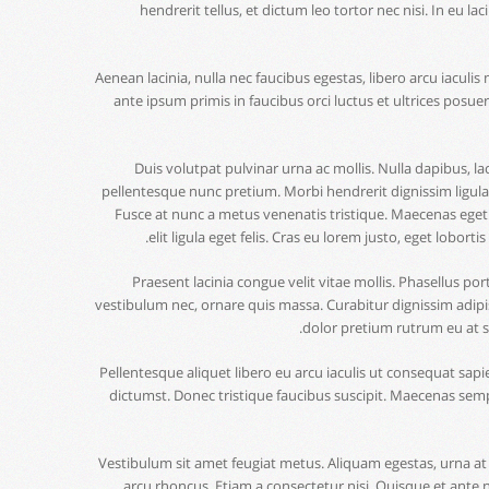
hendrerit tellus, et dictum leo tortor nec nisi. In eu la
Aenean lacinia, nulla nec faucibus egestas, libero arcu iacul
ante ipsum primis in faucibus orci luctus et ultrices posuer
Duis volutpat pulvinar urna ac mollis. Nulla dapibus, la
pellentesque nunc pretium. Morbi hendrerit dignissim ligula 
Fusce at nunc a metus venenatis tristique. Maecenas eget 
elit ligula eget felis. Cras eu lorem justo, eget lobor
Praesent lacinia congue velit vitae mollis. Phasellus po
vestibulum nec, ornare quis massa. Curabitur dignissim adipis
dolor pretium rutrum eu at s
Pellentesque aliquet libero eu arcu iaculis ut consequat sapie
dictumst. Donec tristique faucibus suscipit. Maecenas se
Vestibulum sit amet feugiat metus. Aliquam egestas, urna at 
arcu rhoncus. Etiam a consectetur nisi. Quisque et ante 