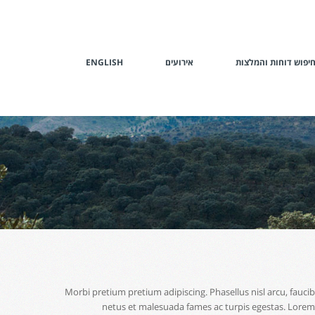
ENGLISH
אירועים
יפוש דוחות והמלצות
Morbi pretium pretium adipiscing. Phasellus nisl arcu, fau
netus et malesuada fames ac turpis egestas. Lorem ip