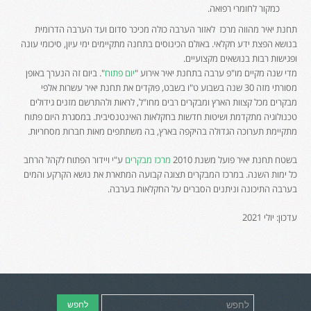
כמקור לחומרי רפואה.
תחנת יאיר מהווה מרכז לאזור הערבה כולה מכיכר סדום ועד הערבה הדרומית
בנושא הפצת ידע חקלאי. באולם הכינוסים בתחנה מתקיימים ימי עיון, סיכומי עונה
ופגישות רבות בנושאים מקצועיים.
מדי שנה מקיים מו"פ ערבה בתחנת יאיר אירוע "
יום פתוח
". ביום זה הנערך באופן
מסורתי מזה 30 שנה בשבוע ט"ו בשבט, פוקדים את תחנת יאיר עשרות אלפי
מבקרים מכל קצוות הארץ ומבקרים רבים מחו"ל, לראות ולהתרשם מזנים גידולים
טכנולוגיה מתקדמת ושיטות חדשות בחקלאות האינטנסיבית. במסגרת היום פתוח
מתקיימת תערוכה הגדולה בהיקפה בארץ, בה משתתפים מאות חברות מסחריות.
בשטח תחנת יאיר פועל משנת 2010
מרכז מבקרים
ע"י ויידור הפתוח לקהל הרחב
כל ימות השנה. במרכז המבקרים תצוגה קבועה המתארת את נושא הקרקע והמים
בערבה התיכונה וניתנים הסברים על החקלאות בערבה.
עדכון: יולי 2021