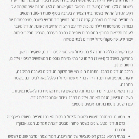
קדמו לתחנת יאיר חלקות ניסוי שפעלו בערבה התיכונה בעין יהב (משק עודד יפה
בשנות ה-70) וחצבה (משק דני מיכאלי בסוף שנות ה-80). תחנת יאיר הוקמה על
רקע הגידול המהיר בשטח בתי הצמיחה בערבה בסוף שנות ה-80. התנאים
הייחודיים השוררים בערבה, קרינה גבוהה במשך רוב חודשי השנה, טמפרטורות יום
גבוהות וטמפרטורות לילה נמוכות יחד עם הרצון להרחיב את עונת הגידול מעבר
לעונת חקלאות החורף המסורתית שהייתה נהוגה בערבה, הצריכו מחקר ופיתוח,
ייצור ידע ופרוטוקולי גידול ייחודים לבתי צמיחה.
עם הקמתה כללה התחנה 9 בתי גידול ששימשו לניסויי זנים, השקייה ודישון.
בהמשך, בשלב ב' (1994) הוקמו 12 בתי צמיחה נוספים המשמשים לניסויי אקלים,
חימום וצינון.
הרכב הגידולים במבני התחנה הינו ראי של חלוקת הגידולים בערבה התיכונה,
ירקות, מטעים ופרחים. הירידה בהיקף שטח גידול הפלפל באה לביטוי גם בשטח
התחנה.
בין הנושאים הנבדקים היום בתחנה נמצאים פיתוח תשתיות גידול אלטרנטיביות,
השקייה ודישון, הגנת הצומח, אקלים במבני גידול ואגרוטכניקת גידול.
עם השנים נוספו בתחנה אגפים נוספים:
מטעים. במסגרת חיפוש חלופות לגידול הירקות האינטנסיביים, נשתלו באגף זה
כרם וגידולי מטע שונים בשטח פתוח ומבנים דוגמת תמרים, מנגו, אבוקדו
ובננות.
צמחי מרפא. נבדק הפוטנציאל של המורינגה, המור וצמחי מדבר שונים לשמש