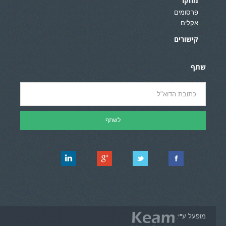
מחקר
פרסומים
אקלים
קישורים
שתף
מופעל ע"י: