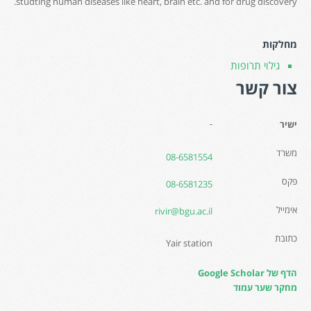
studting human diseases like heart, brain etc. and for drug discovery.
מחלקות
גילוי תרופות
צור קשר
-
ישיר
משרד
08-6581554
פקס
08-6581235
אימייל
rivir@bgu.ac.il
כתובת
Yair station
הדף של Google Scholar
מחקר שער עמוד