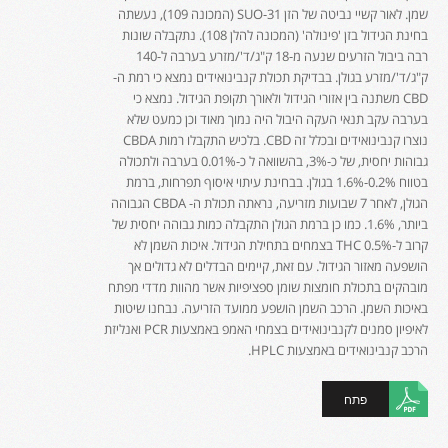
שמן. לאור קשיי נביטה של הזן SUO-31 (המכונה 109), נעשתה
בחינת הגידול בזן 'פינולה' (המכונה להלן 108). נתקבלה שונות
רבה ביבול הזרעים שנעה מ-18 ק"ג/ד'/מזרע בערבה ל-140
ק"ג/ד'/מזרע בגולן. בבדיקת תכולת קנבינואידים נמצא כי רמת ה-
CBD משתנה בין אזורי הגידול ולאורך תקופת הגידול. נמצא כי
בערבה עקב תנאי העקה היבול היה נמוך מאוד וכן כמעט שלא
נוצרו קנבינואידים ובכלל זה CBD. בלכיש התקבלו רמות CBDA
גבוהות יחסית, של כ-3%, בהשוואה ל כ-0.01% בערבה ולתכולה
בטווח 0.2%-1.6% בגולן. בבחינת עיתוי איסוף תפרחות, ברמת
הגולן, לאחר 7 שבועות מזריעה, נראתה תכולת ה- CBDA הגבוהה
ביותר, 1.6%. כמו כן ברמת הגולן התקבלה כמות גבוהה יחסית של
קרוב ל-0.5% THC בצמחים בתחילת הגידול. איכות השמן לא
הושפעה מאזור הגידול. עם זאת, קיימים הבדלים לא גדולים אך
מובהקים בתכולת חומצות שומן ספציפיות אשר מהוות מדדי מפתח
באיכות השמן. הרכב השמן הושפע ממועד הזריעה. נבחנו שיטות
לאיפיון סמנים לקנבינואידים בצמחי האמפ באמצעות PCR ואנליזת
הרכב קנבינואידים באמצעות HPLC.
פתח