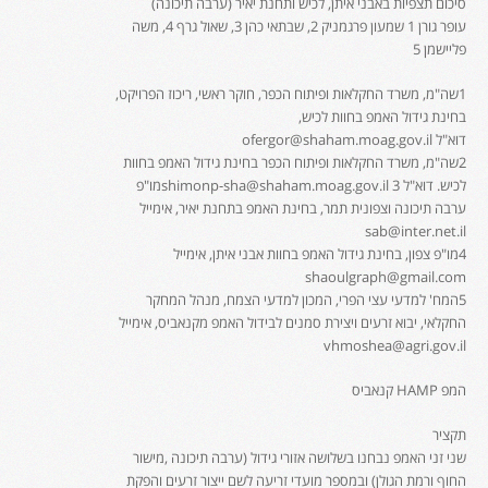
סיכום תצפיות באבני איתן, לכיש ותחנת יאיר (ערבה תיכונה)
עופר גורן 1 שמעון פרגמניק 2, שבתאי כהן 3, שאול גרף 4, משה
פליישמן 5
1שה"מ, משרד החקלאות ופיתוח הכפר, חוקר ראשי, ריכוז הפרויקט,
בחינת גידול האמפ בחוות לכיש,
דוא"ל ofergor@shaham.moag.gov.il
2שה"מ, משרד החקלאות ופיתוח הכפר בחינת גידול האמפ בחוות
לכיש. דוא"ל shimonp-sha@shaham.moag.gov.il 3מו"פ
ערבה תיכונה וצפונית תמר, בחינת האמפ בתחנת יאיר, אימייל
sab@inter.net.il
4מו"פ צפון, בחינת גידול האמפ בחוות אבני איתן, אימייל
shaoulgraph@gmail.com
5המח' למדעי עצי הפרי, המכון למדעי הצמח, מנהל המחקר
החקלאי, יבוא זרעים ויצירת סמנים לבידול האמפ מקנאביס, אימייל
vhmoshea@agri.gov.il
המפ HAMP קנאביס
תקציר
שני זני האמפ נבחנו בשלושה אזורי גידול (ערבה תיכונה ,מישור
החוף ורמת הגולן) ובמספר מועדי זריעה לשם ייצור זרעים והפקת