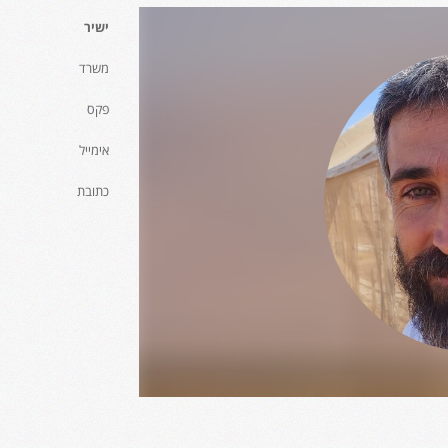
ישיר
משרד
פקס
אימייל
כתובת