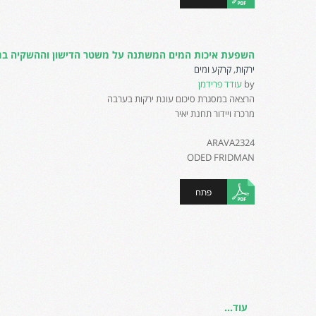
השפעת איכות המים המשתנה על משטר הדישון וההשקיה בגידולי י
ירקות
,
קרקע ומים
by
עודד פרידמן
הרצאה במסגרת סיכום עונת ירקות בערבה
מרכרז ויידור תחנת יאיר
ARAVA2324
ODED FRIDMAN
פתח
עוד...