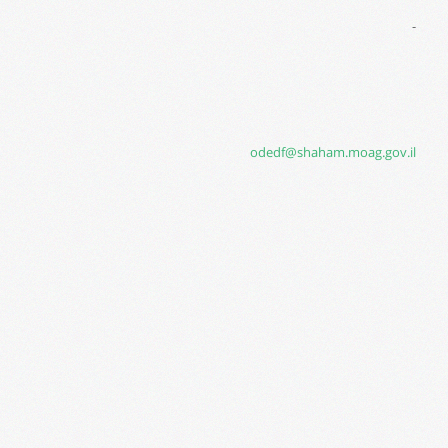
-
odedf@shaham.moag.gov.il