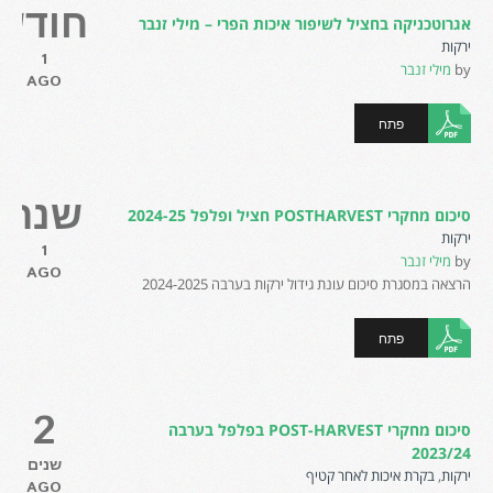
חודש
אגרוטכניקה בחציל לשיפור איכות הפרי – מילי זנבר
ירקות
1
by
מילי זנבר
AGO
פתח
שנה
סיכום מחקרי POSTHARVEST חציל ופלפל 2024-25
ירקות
1
by
מילי זנבר
AGO
הרצאה במסגרת סיכום עונת גידול ירקות בערבה 2024-2025
פתח
2
סיכום מחקרי POST-HARVEST בפלפל בערבה
2023/24
שנים
ירקות
,
בקרת איכות לאחר קטיף
AGO