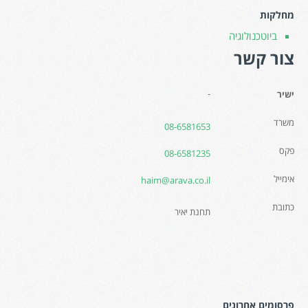
מחלקות
ביוטכנולוגיה
צור קשר
-
ישיר
משרד
08-6581653
פקס
08-6581235
אימייל
haim@arava.co.il
כתובת
תחנת יאיר
פרסומים אחרונים