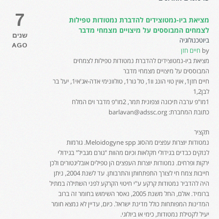
7
מציאת ביו-נמטוצידים להדברת נמטודות טפילות
לצמחים המבוססים על מיצויים מצמחי מדבר
שנים
ביוטכנולוגיה
AGO
by
חיים חזן
מציאת ביו-נמטוצידים להדברת נמטודות טפילות לצמחים
המבוססים על מיצויים מצמחי מדבר
חיים חזן1, אוין טוי הונג וו1, טל גור1, טולוונימי אדה-אג'אי1, יעל בר
לבן1,2
1מו"פ ערבה תיכונה וצפונית תמר, 2מו"פ מדבר וים המלח
כתובת המחברת: barlavan@adssc.org
תקציר
נמטודות יוצרות עפצים מהסוג Meloidogyne spp. גורמות
לנזקים כבדים בגידולי חקלאות וכיום מהוות "גורם מגביל" בגידולי
ירקות ופרחים. נמטודות יוצרות העפצים הן טפילים אובליגטורים ולכן
חייבות צמח חי לצורך התפתחותן והתרבותן. עד לשנת 2004, ניתן
היה להדביר נמטודות קרקע ע"י חיטוי הקרקע לפני השתילה במתיל
ברומיד. אולם, החל משנת 2005, נאסר השימוש בחומר זה ברוב
המדינות המפותחות כולל מדינת ישראל. כיום, עדיין לא נמצא חומר
יעיל לקטילת נמטודות, כימי או ביולוגי.