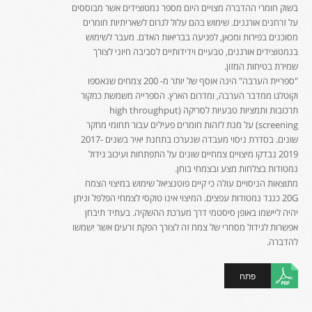
בשוק חומרי ההדברה מצויים היום מספר נמטוצידים אשר מבוססים
על זרחנים אורגנים. שימוש בהם עלול לגרום לשאריתיות חומרים
מסוכנים בפירות ומכאן, לפגיעה בבריאות האדם. מעבר לשימוש
בנמטוצידים אורגנים, טבעיים וידידותיים לסביבה חיוני לצורך
שמירת בטיחות המזון.
"ספריית הערבה" הינה אוסף של יותר מ- 200 צמחים שנאספו
וקוטלגו ממדבר הערבה, ומדרום הארץ. הספרייה משמשת כמקור
תרכובות ותמציות טבעיות לסריקה (high throughput
screening) על מנת לזהות חומרים פעילים עבור תחומי מחקר
שונים. בסדרת ניסוי מעבדה שנערכו בתחנת יאיר בשנים 2017-
2019 נבדקו מיצויים צמחיים שונים על התפתחות ועיכוב גידול
נמטודות בצלחות מצע ובצמחי בוחן.
מתוצאות הניסויים עולה כי קיים פוטנציאל שימוש במיצוי הצמח
20G כנגד נמטודות עפצים. המיצוי אינו טוקסי לצמחי הפלפל וניתן
יהיה ליישמו באופן סיסטמי דרך מערכת ההשקיה. בעתיד תיבחן
אפשרות לגידול מסחרי של צמח זה לצורך הפקת זרעים אשר ישמשו
להדברה.
פתח