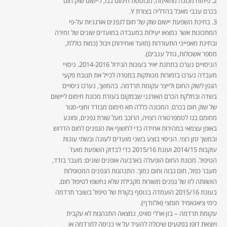
2. פיתוח מכונה מתאימה, מבוססת חימום בגז, ליישום שוק חום
בכרם ענבי מאכל בהדליה בצורת Y.
3. בחינת השפעת יישום שוק של חום לגפנים אורגניות על-פי
המתכונות אשר נמצאו יעילות במעבדה במועדים שונים של זמירה
ובחינת מאפייני התעוררות (מועד ואחידות) ויבול (כמות כוללת,
מספר אשכולות, גודל ענבים).
הניסויים נערכו בתחנת יאיר בעונות הגידול 2014-2016. ניסויי
מעבדה נערכו בזמורות מנותקות במטרה לכייל את תגובת פקעי
הגפן לשוק החום ולייצר עקומת תרדמה. בהמשך, נערכו ניסויים
בשדה ובחלקת הכרם האורגני שבמקום בעזרת מכונת חימום ליישום
של שוק חום בכרם. המכונה כללה תא חימום מבודד וחצי-סגור
מחומם בגז לטמפרטורה רצויה, הרוכב מעל שורת גפנים, ומונע
באופן עצמאי במהירות אחידה כדי לחשוף את הגפנים לחום הדרוש
ובמשך זמן רצוי. הניסוי בוצע בשני מועדים לעונה ובשתי עונות
עוקבות 2014/15 ועונת 2015/16 כדי לבדוק השפעת מועד
הטיפול. מכונת החום הופעלה בארבעה אופנים שונים: מעבר בודד,
מעבר כפול, חום גבוה וחום נמוך. התנהגות הגפנים המטופלות
הושוותה לזו של גפנים משורות מקבילת שלא נחשפו לטיפול חום.
בעונת 2015/16 הועמדה בנוסף בקורת של טיפול בשובר תרדמה
כימי ציאנאמיד חומצי (אלזודף).
עקומת תרדמה – בזן ארלי סוויט, נמצאה התנהגות לא עקבית
ויוצאת דופן בפקעים שיכולה להעיד על אי כניסה לתרדמה או