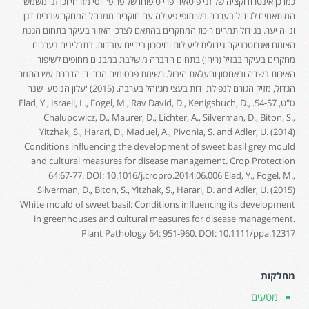
כמו כן אינטרודוקציה של זני פיטאיה פרי טיפוחו של פרופ' יוסי מזרחי וכן זני משמש
המותאמים לגידול בערבה בשיתופי פעולה עם חוקרים ממנהל המחקר שבבית דגן
ונווה יער. בגידול תמרים ריכוז המחקרים בהתאם לצרכי האזור בעיקר בתחום הגנת
הצומח ואגרוטכניקה גידולית ליעילות וחיסכון בידיים עובדות. בתבלינים נערכים
מחקרים בעיקר בבזיל (ריחן) בתחום הדברה מושלבת במבנים מחופים לשיפור
האיכות בשדה ובאחסון והעלאת היבול. רשימת פרסומים הררי ד' הדברת עש התמר
הגדול, מזיק הגורם לנפילת ידות בעצי מג'והל בערבה. (2015) 'עלון הנוטע' שנה
ס"ט, 54-57. Elad, Y., Israeli, L., Fogel, M., Rav David, D., Kenigsbuch, D.,
Chalupowicz, D., Maurer, D., Lichter, A., Silverman, D., Biton, S.,
Yitzhak, S., Harari, D., Maduel, A., Pivonia, S. and Adler, U. (2014)
Conditions influencing the development of sweet basil grey mould
and cultural measures for disease management. Crop Protection
64:67-77. DOI: 10.1016/j.cropro.2014.06.006 Elad, Y., Fogel, M.,
Silverman, D., Biton, S., Yitzhak, S., Harari, D. and Adler, U. (2015)
White mould of sweet basil: Conditions influencing its development
in greenhouses and cultural measures for disease management.
Plant Pathology 64: 951-960. DOI: 10.1111/ppa.12317
מחלקות
מטעים