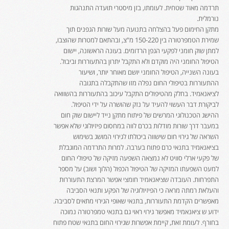
תרדמה מאוד שטחית. לעומתו, בזן מיסטרי תועדה התנהגות
נורמלית.
מתקן החימום פעל בהצלחה בתנועה מעל שורות הגפנים תוך
שמירת הטמפרטורה בין 150-220 מ"צ, ובהתאם למטרות שהוצבו,
למתן שוק חומני לפקעי הגפן הרדומים. בעונה הראשונה, יישום
הטיפול החומני היה מוקדם ולא התקבל יתרון בהתעוררות וביבול.
בעונה השנייה, הטיפול החומני יושם מאוחר יותר, ושיעור
ההתעוררות בטיפולי החום נפלה מזו שהתקבלה בתגובה
לציאנאמיד. בחלק מהטיפולים התקבל עיכוב בהתעוררות בהשוואה
לביקורת דבר העשוי להעיד על נזק שהושרה על ידי הטיפול.
ההישג הטכנולוגי המרשים של פיתוח מתקן נייד ליישום שוק חום
במעבר דרך שורות מודלות בכרם לווה במחסום פיזיולוגי שלא אפשר
השראה של גירוי חום שישווה ביכולתו לגירוי המושג בשימוש
בציאנאמיד בתנאי כרם פתוח בערבה. למרות התרדמה המוגבלת
של פקעי ארלי סוויט לא נמצאה השפעה מזיקה של טיפולי החום
למעט השפעתו המזיקה של הטיפול הכפול (הלוך ושוב) על מספר
התפרחות. העובדה שציאנאמיד חומצי אפשר המרצת התעוררות
והעלאת רמתה מראה כי הפיזיולוגיה של הפקע ותנאי הסביבה
מאפשרים הקדמת התעוררות, בתנאי שאופי הגירוי מתאים לסביבה.
ידוע ש ציאנאמיד מאפשר גירוי ראוי גם בתנאי טמפרטורה נמוכה
בחורף. לעומת זאת, קיימת אפשרות שגירוי החום בתנאי שטח פתוח