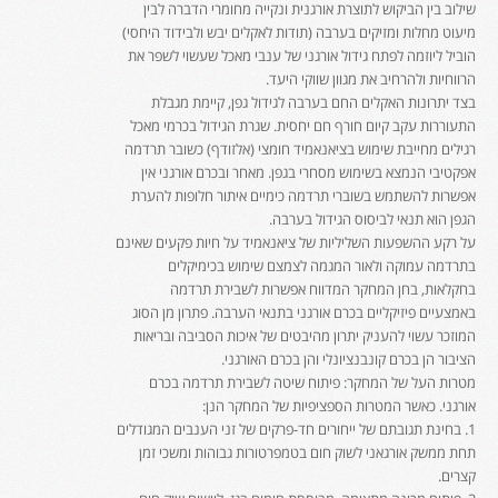
שילוב בין הביקוש לתוצרת אורגנית ונקייה מחומרי הדברה לבין
מיעוט מחלות ומזיקים בערבה (תודות לאקלים יבש ולבידוד היחסי)
הוביל ליוזמה לפתח גידול אורגני של ענבי מאכל שעשוי לשפר את
הרווחיות ולהרחיב את מגוון שווקי היעד.
בצד יתרונות האקלים החם בערבה לגידול גפן, קיימת מגבלת
התעוררות עקב קיום חורף חם יחסית. שגרת הגידול בכרמי מאכל
רגילים מחייבת שימוש בציאנאמיד חומצי (אלזודף) כשובר תרדמה
אפקטיבי הנמצא בשימוש מסחרי בגפן. מאחר ובכרם אורגני אין
אפשרות להשתמש בשוברי תרדמה כימיים איתור חלופות להערת
הגפן הוא תנאי לביסוס הגידול בערבה.
על רקע ההשפעות השליליות של ציאנאמיד על חיות פקעים שאינם
בתרדמה עמוקה ולאור המגמה לצמצם שימוש בכימיקלים
בחקלאות, בחן המחקר המדווח אפשרות לשבירת תרדמה
באמצעיים פיזיקליים בכרם אורגני בתנאי הערבה. פתרון מן הסוג
המוזכר עשוי להעניק יתרון מהיבטים של איכות הסביבה ובריאות
הציבור הן בכרם קונבנציונלי והן בכרם האורגני.
מטרות העל של המחקר: פיתוח שיטה לשבירת תרדמה בכרם
אורגני. כאשר המטרות הספציפיות של המחקר הנן:
1. בחינת תגובתם של ייחורים חד-פרקים של זני הענבים המגודלים
תחת ממשק אורגאני לשוק חום בטמפרטורות גבוהות ומשכי זמן
קצרים.