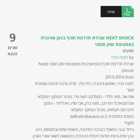
פתח
9
HEAT SHOCK שבירת תרדמת חורף בגפן אורגנית
באמצעות שוק חומני
שנים
מטעים
AGO
by
דפנה הררי
שבירת תרדמת חורף בגפן אורגנית באמצעות שוק חומני (heat
shock)
עונות 2013-2016
דפנה הררי, שמעון פיבוניה, רמי גולן - מו"פ ערבה תיכונה וצפונית
תמר
אתי אור, תמר הללי - המחלקה לעצי פרי, מנהל המחקר החקלאי
אברהם ארבל רפי רגב, מוטי ברק, אבי שלו, גיא לידור - המכון
להנדסה חקלאית, מנהל המחקר החקלאי
כתובת המחברת: dafnahr@arava.co.il
תקציר
גידול ענבי המאכל בערבה התיכונה, בשטח פתוח ובחממות, הינו
ענף ותיק ורווחי תודות ליכולת ההבכרה בהשוואה לשאר אזורי הארץ.