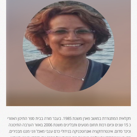
חקלאית המתגוררת במושב פארן משנת 1985. בעבר מורה בבית ספר התיכון האזורי
כ 15 שנים וכיום רכזת תחום מטעים ותבלינים משנת 2006 באזור הערבה התיכונה
וכיכר סדום. אינטרודוקציה ואגרוטכניקה בגידולי כרם ענבי מאכל וזני מנגו מבכירים.