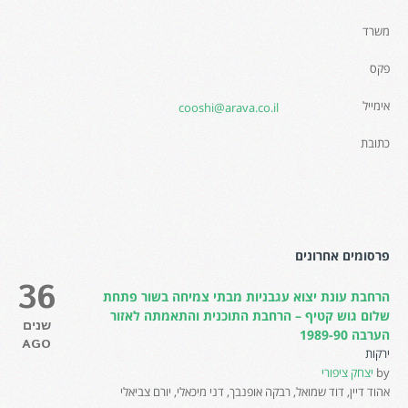
משרד
פקס
אימייל
cooshi@arava.co.il
כתובת
פרסומים אחרונים
36
הרחבת עונת יצוא עגבניות מבתי צמיחה בשור פתחת
שלום גוש קטיף – הרחבת התוכנית והתאמתה לאזור
שנים
הערבה 1989-90
AGO
ירקות
by
יצחק ציפורי
אהוד דיין, דוד שמואל, רבקה אופנבך, דני מיכאלי, יורם צביאלי