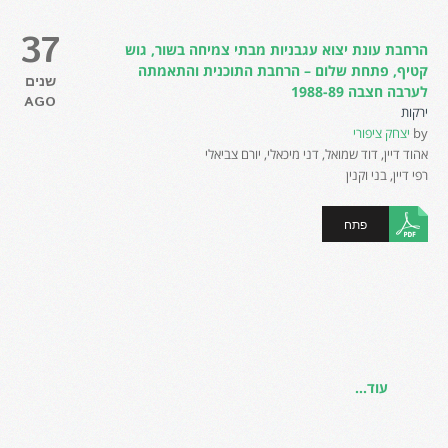
37
הרחבת עונת יצוא עגבניות מבתי צמיחה בשור, גוש
קטיף, פתחת שלום – הרחבת התוכנית והתאמתה
שנים
לערבה חצבה 1988-89
AGO
ירקות
by
יצחק ציפורי
אהוד דיין, דוד שמואל, דני מיכאלי, יורם צביאלי
רפי דיין, בני וקנין
פתח
עוד...