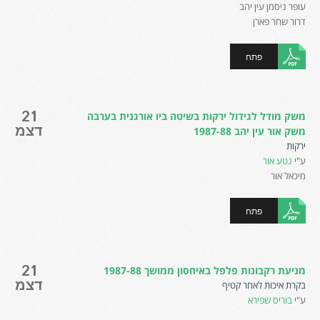
עופר ניסמן עין יהב
דרור שחר פארן
פתח
21
משק מודל לגידול ירקות בשיטה ביו אורגנית בערבה
דצמ
משק אור עין יהב 1987-88
ירקות
ע"י
נטע אור
מיכאל אור
פתח
21
מניעת רקבונות פלפל באיחסון ממושך 1987-88
דצמ
בקרת איכות לאחר קטיף
ע"י
בוריס שפירא