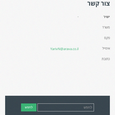
צור קשר
-
ישיר
משרד
פקס
אימייל
YarivN@arava.co.il
כתובת