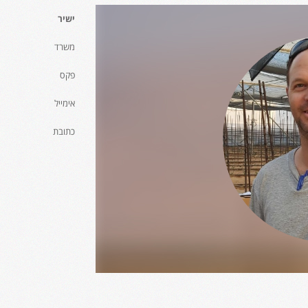
ישיר
משרד
פקס
אימייל
כתובת