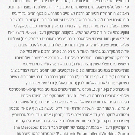
חד-תאיים הנפוצים מאוד בסביבות ימיות, הם בונים שלדים גירניים המהווים מרכיב
עיקרי של סלעי משקע ימיים ומשתמרים היטב ברקורד הגיאולוגי. התפוצה הנרחבת,
האבולוציה המהירה ורגישותם הרבה לשינויים המתרחשים בגוף המים ובקרקעית
הים הופכת אותם לכלי חשוב בתיארוך סלעים ושחזור סביבות ים קדומות. ד"ר שרית
אשכנזי-פוליבודה מתמקדת במחקריה בעיקר בתיארוך ובשחזור סביבתי, אקולוגי
ואוקינוגרפי של יחידות סלע שהושקעו בתקופת הקרטיקון העליון (70-65 מ"ש), וזאת
על ידי אפיון כמותי ואיכותי של מאספי פורמיניפרים (מאובנים מיקרוסקופים) ואנליזות
של איזוטופים יציבים (חמצן ופחמן) הנמדדים בשלדם. בנוסף להיבט הסביבתי,
שרית מתמקדת גם בתיאור ותיעוד מיני הפורמיניפרים הרבים שחיו בתקופת
הקרטיקון העליון באזורנו. מחקרים פעילים: 1. שיחזור פליאובטימטרי של תצורת
מישאש ופרט פצלי השמן (תצורת ע'רב) בנגב – נעשה ע"י שינוי במאספי
פורמיניפרים בנתונים ונוכחות מינים אינדקטיבים. שני חתכים נדגמו לצורך ביצוע
המחקר: (1) קידוח שרף בנחל צין (2) חתך מתוך מכרה פתוח במישור רותם. נעשה
בשיתוף עם דר' אהובה אלמוגי לבין (המכון גיאולוגי) ודר' סיגל אברמוביץ
(אוניברסיטת בן-גוריון). 2. אטלס של פורמיניפרים בנתונים מגיל קמפאן-מאסטריכט
של רצף הפוריות הגבוהה בישראל – תיעוד ותיאור טקסונימי מפורט של מיני
הפורמיניפרים הבנתונים בישראל והשוואה בין אגני שונים: נגב (נחל עשוש, נחל
עומר, צין, מישור רותם), השפלה (אדרת) וואדי קלט. נעשה בשיתוף עם ארי מלכסון
(סטודנט לדוקטורט), דר' אהובה אלמוגי לבין (המכון גיאולוגי) ודר' סיגל אברמוביץ
(אוניברסיטת בן-גוריון). 3. טקסונומיה ופילוגנטיקה של פורמיניפרים פלנקטונים
מהקרטיקון העליון – במסגרת קבוצה של חוקרים מכול העולם "the Mesozoic
Planktonic Foraminiferal Working Group" שמטרתה לתקן ולשפר את