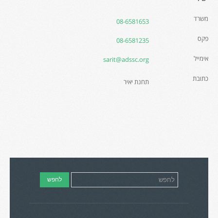
משרד
08-6581653
פקס
08-6581235
אימייל
sarit@adssc.org
כתובת
תחנת יאיר