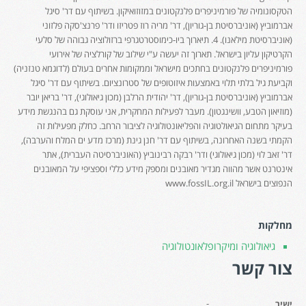
הטקסונומיה של פורמיניפרים פלנקטונים במזוזואיקון. בשיתוף עם דר' סיגל
אברמוביץ (אוניברסיטת בן-גוריון), דר' מריה רוז פטריזו ודר' פרנצ'סקה פלזוני
(אוניברסיטת מילאנו). 4. תיארוך ביו-כימוסטרטגרפי ברזולוציה גבוהה של סלעי
הקרטיקון עליון בישראל. תארוך זה יעשה ע"י שילוב של קורלציה של אירועי
פורמיניפרים פלנקטונים בחתכים מישראל וממקומות אחרים בעולם (לדוגמא טנזניה)
וקביעת גיל בלתי תלוי באמצעות איזוטופים של סטרונציום. בשיתוף עם דר' סיגל
אברמוביץ (אוניברסיטת בן-גוריון), דר' יהודית הרלבן (מכון גיאולוגי), דר' בריאן יובר
(מוזיאון הטבע, וושינגטון). מעבר לפעילות המחקרית, אני עוסקת גם בהנגשת מידע
בעיקר מתחום הגיאולטוגיה והפליאונטולוגיה לציבור הרחב. כחלק מפעילות זה
הקמתי בשנה האחרונה, בשיתוף עם דר' חנן גינת (מרכז מדע ים המלח והערבה),
דר' זאב לוי (מכון גיאולוגי) ודר' רבקה רבינוביץ (האוניברסיטה העברית), אתר
אינטרנט אשר מהווה מגדיר מאובנים ומספק מידע כללי וספציפי על המאובנים
הנפוצים בישראל www.fossIL.org.il
מחלקות
גיאולוגיה ומיקרופלאונטולוגיה
צור קשר
-
ישיר