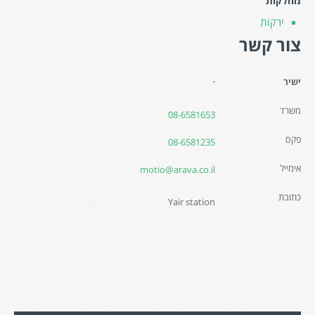
מחלקות
ירקות
צור קשר
-
ישיר
משרד
08-6581653
פקס
08-6581235
אימייל
motio@arava.co.il
כתובת
Yair station