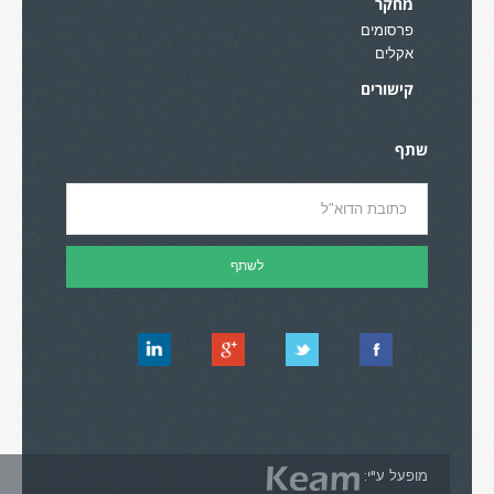
מחקר
פרסומים
אקלים
קישורים
שתף
מופעל ע"י: