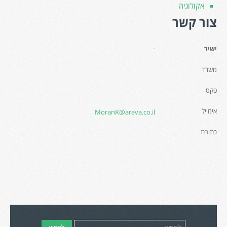
אקולוגיה
צור קשר
-
ישיר
משרד
פקס
אימייל
MoranK@arava.co.il
כתובת