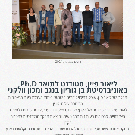
הזוכים במלגות 2024
ליאור פיין, סטודנט לתואר Ph.D,
באוניברסיטת בן גוריון בנגב ומכון וולקני
מחקרו של ליאור פיין, עוסק במיפוי גידולים בישראל: פיתוח מערכת בינה מלאכותית
מבוססת צילומי לוויין.
ליאור עמד בקריטריונים של הקרן: סטודנט מצטיין ומוערך, ציונים טובים בלימודים
האקדמיים, פרסומים בעיתונות המקצועית, ותוצאות מחקר הרלבנטיות למטרות
הקרן:
מחקר רלוונטי אשר מסקנותיו יתרמו להבנת שינויים החלים במגמות החקלאיות בארץ