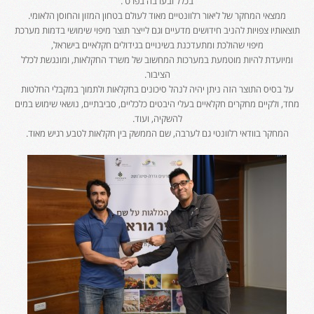
בכלל ובערבה בפרט .
ממצאי המחקר של ליאור רלוונטיים מאוד לעולם בטחון המזון והחוסן הלאומי.
תוצאותיו צפויות להניב חידושים מדעיים וגם לייצר תוצר מיפוי שימושי בדמות מערכת
מיפוי שהולכת ומתעדכנת בשינויים בגידולים חקלאיים בישראל,
ומיועדת להיות מוטמעת במערכות המחשוב של משרד החקלאות, ומונגשת לכלל
הציבור.
על בסיס התוצר הזה ניתן יהיה לנהל סיכונים בחקלאות ולתמוך במקבלי החלטות
מחד, ולקיים מחקרים חקלאיים בעלי היבטים כלכליים, סביבתיים, נושאי שימוש במים
להשקיה, ועוד.
המחקר בוודאי רלוונטי גם לערבה, שם הממשק בין חקלאות לטבע רגיש מאוד.