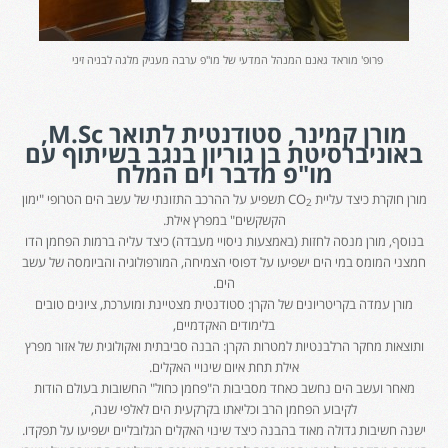
פרופ' מוראד גאנם המנהל המדעי של מו"פ ערבה מעניק מלגה לבניה זיני
מורן קמינר, סטודנטית לתואר M.Sc,
באוניברסיטת בן גוריון בנגב בשיתוף עם
מו"פ מדבר וים המלח
מורן חוקרת כיצד עליית CO
תשפיע על ההרכב התזונתי של עשב הים הטרופי "ימון
2
הקשקשים" במפרץ אילת.
בנוסף, מורן מנסה לחזות (באמצעות ניסויי מעבדה) כיצד עליה ברמות הפחמן הדו
חמצני המומס במי הים ישפיעו על דפוסי הצמיחה, המורפולוגיה והביומסה של עשב
הים.
מורן עמדה בקריטריונים של הקרן: סטודנטית מצטיינת ומוערכת, ציונים טובים
בלימודים האקדמיים,
ותוצאות מחקר הרלבנטיות למטרות הקרן: הבנה סביבתית ואקולוגית של אזור מפרץ
אילת תחת איום שינויי האקלים.
מאחר ועשב הים נחשב כאחד מסביבות ה"פחמן כחול" החשובות בעולם הודות
לקיבוע הפחמן הרב וכליאתו בקרקעית הים לאלפי שנה,
ישנה חשיבות גדולה מאוד בהבנה כיצד שינוי האקלים הגלובליים ישפיעו על תפקדו.