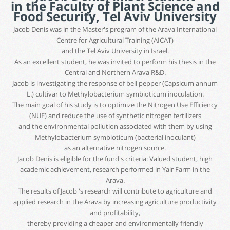
in the Faculty of Plant Science and
Food Security, Tel Aviv University
Jacob Denis was in the Master's program of the Arava International
Centre for Agricultural Training (AICAT)
and the Tel Aviv University in Israel.
As an excellent student, he was invited to perform his thesis in the
Central and Northern Arava R&D.
Jacob is investigating the response of bell pepper (Capsicum annum
L.) cultivar to Methylobacterium symbioticum inoculation.
The main goal of his study is to optimize the Nitrogen Use Efficiency
(NUE) and reduce the use of synthetic nitrogen fertilizers
and the environmental pollution associated with them by using
Methylobacterium symbioticum (bacterial inoculant)
as an alternative nitrogen source.
Jacob Denis is eligible for the fund's criteria: Valued student, high
academic achievement, research performed in Yair Farm in the
Arava.
The results of Jacob 's research will contribute to agriculture and
applied research in the Arava by increasing agriculture productivity
and profitability,
thereby providing a cheaper and environmentally friendly