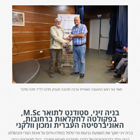
מאיר צור ראש המועצה האזורית ערבה תיכונה מעניק מלגה לד"ר מיכה סילבר
בניה זיני, סטודנט לתואר M.Sc,
בפקולטה לחקלאות ברחובות,
האוניברסיטה העברית ומכון וולקני
בניה זיני חוקר את השפעת נגיעות פרי פלפל בפולרו-וירוס על איכות הפרי והבשלתו.
בניה עמד בקריטריונים של הקרן: סטודנט מצטיין ומוערך, בעל מוטיבציה גבוה,