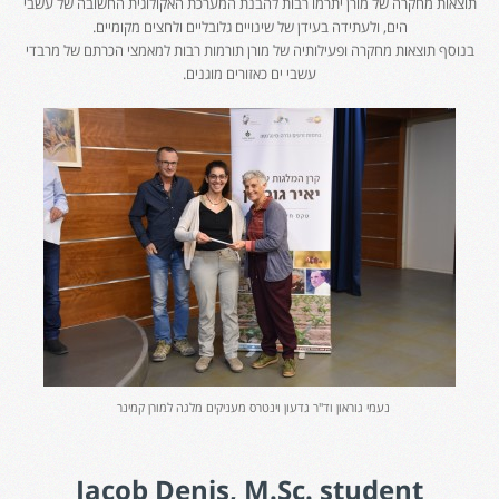
תוצאות מחקרה של מורן יתרמו רבות להבנת המערכת האקולוגית החשובה של עשבי
הים, ולעתידה בעידן של שינויים גלובליים ולחצים מקומיים.
בנוסף תוצאות מחקרה ופעילותיה של מורן תורמות רבות למאמצי הכרתם של מרבדי
עשבי ים כאזורים מוגנים.
נעמי גוראון וד"ר גדעון וינטרס מעניקים מלגה למורן קמינר
Jacob Denis, M.Sc. student