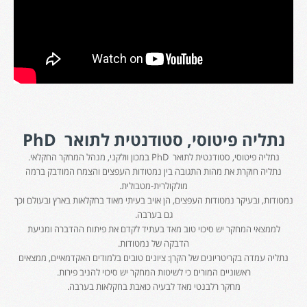
נתליה פיטוסי, סטודנטית לתואר
PhD
נתליה פיטוסי, סטודנטית לתואר PhD במכון וולקני, מנהל המחקר החקלאי.
נתליה חוקרת את מהות התגובה בין נמטודות העפצים והצמח המודבק ברמה
מולקולרית-מטבולית.
נמטודות, ובעיקר נמטודות העפצים, הן אויב בעיתי מאוד בחקלאות בארץ ובעולם וכך
גם בערבה.
לממצאי המחקר יש סיכוי טוב מאד בעתיד לקדם את פיתוח ההדברה ומניעת
הדבקה של נמטודות.
נתליה עמדה בקריטריונים של הקרן: ציונים טובים בלמודים האקדמאיים, ממצאים
ראשוניים המורים כי לשיטות המחקר יש סיכוי להניב פירות.
מחקר רלבנטי מאד לבעיה כואבת בחקלאות בערבה.