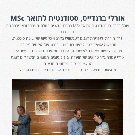
אורלי ברנדייס, סטודנטית לתואר
MSc
אורלי ברנדייס, סטודנטית לתואר MSc במרכז מדע ים המלח והערבה ובאוניברסיטת
בן גוריון בנגב.
אורלי חוקרת את זרימת הגנים העכשווית בקרב אוכלוסיות של שיטה סוככנית.
ממצאיה יאפשרו לפעול לשמירת המגוון הגנטי של השיטים באזורנו.
מגוון כזה חשוב מאד גם לשמירה על אורגניזמים שונים התלויים בעצים אלו.
אורלי עמדה בקריטריונים של הועדה: ציונים טובים, ממצאים המצדיקים הצגת
הנושא בכנסים ופרסומים מדעיים.
ממצאיה הם מאד רלבנטיים להיבטים אקולוגיים סביבתיים בערבה.