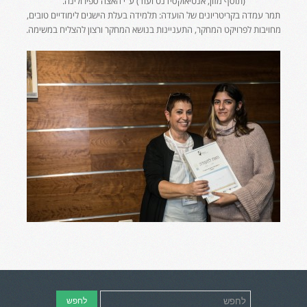
(תוסף מזון, אנטיאוקסידנט ועוד) ע"י האצה ספירולינה.
תמר עמדה בקריטריונים של הועדה: תלמידה בעלת הישגים לימודיים טובים,
מחויבות לפרויקט המחקר, התעניינות בנושא המחקר ורצון להצליח במשימה.