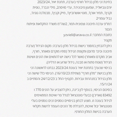
בחינת זני מלון בגידול חורפי בערבה, תחנת יאיר, 2023/24
יורם צביאלי1, שמעון פיבוניה1, עדי סויסה2, מילי זנבר1, נופית
וקנין1, תמיר אורן1, מוטי אושרוביץ1, מייק וקנין1, סבטלנה גוגיו1,
נביל עומרי2
1מו"פ ערבה תיכונה וצפונית-תמר, 2שה"מ משרד החקלאות ופיתוח
הכפר
כתובת המחבר: yzvieli@arava.co.il
תקציר
ניתן להבחין במספר נישות בגידול מלון בערבה: מקום הגידול (ערבה
תיכונה וכיכר סדום) ותקופת הגידול (סתיו מוקדם ומאוחר, חורף,
אביב מוקדם ומאוחר) כאשר לכל נישה יש להתאים את הזנים ושיטת
הגידול (שטח פתוח או מבנה, גידול שרוע או הדליה).
בניסוי שנערך בתחנת יאיר בעונת 2023/24 נבחנו לראשונה זני
מלון בנישת "מלון חורף" (שתילת 16/10/23). הניסוי כלל שישה זני
מלון בגידול במנהרות עבירות. הקטיף החל ב 24/12/23 והסתיים ב
15/1/24.
בסיכום הניסוי, בנוסף לזן ג'ינה, ניתן להצביע על הזנים 770 ו
83492 (אוריג'ן) כבעלי פוטנציאל לגודל פרי ואיכות המתאימים
לגידול בעונה זו. מוצע לבחון בניסויים נוספים זנים נוספים בעלי
פוטנציאל יבול ואיכות, להגדלת סל הזנים העומד לרשות חקלאי
הערבה בנישת המלון החורפי.