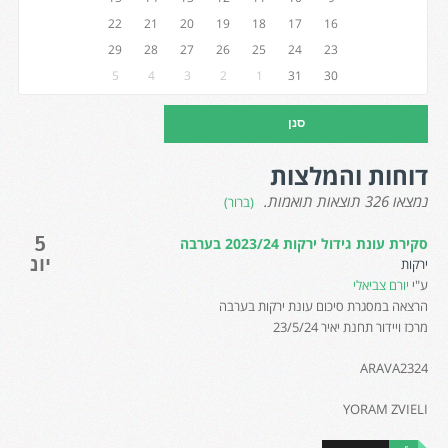
22
21
20
19
18
17
16
29
28
27
26
25
24
23
5
4
3
2
1
31
30
דוחות והמלצות
נמצאו 326 תוצאות תואמות.
(ברור)
5
סקירת עונת גידול ירקות 2023/24 בערבה
יונ
ירקות
ע"י
יורם צביאלי
הרצאה במסגרת סיכום עונת ירקות בערבה
מרכז ויידור תחנת יאיר 23/5/24
ARAVA2324
YORAM ZVIELI