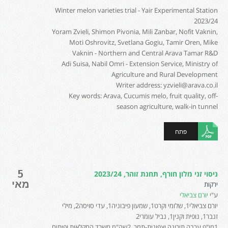
Winter melon varieties trial - Yair Experimental Station
2023/24
Yoram Zvieli, Shimon Pivonia, Mili Zanbar, Nofit Vaknin,
Moti Oshrovitz, Svetlana Gogiu, Tamir Oren, Mike
Vaknin - Northern and Central Arava Tamar R&D
Adi Suisa, Nabil Omri - Extension Service, Ministry of
Agriculture and Rural Development
Writer address: yzvieli@arava.co.il
Key words: Arava, Cucumis melo, fruit quality, off-
season agriculture, walk-in tunnel
פתח
5
ניסוי זני מלון חורף, תחנת זוהר, 2023/24
מאי
ירקות
ע"י
יורם צביאלי
יורם צביאלי1, שלומי וקרט1, שמעון פיבוניה1, עדי סויסה2, מילי
זנבר1, נופית וקנין1, נביל עומרי2
1מו"פ ערבה תיכונה וצפונית-תמר, 2שה"מ משרד החקלאות ופיתוח