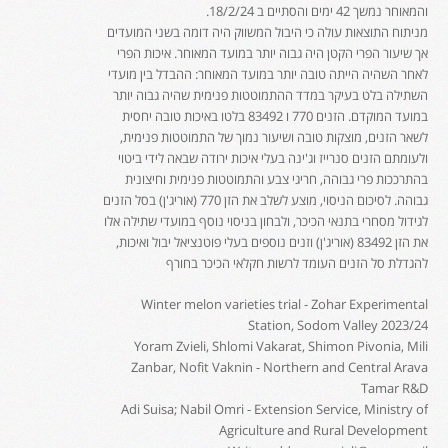
והמאוחר נמשך 42 ימים והסתיים ב 18/2/24.
מניתוח התוצאות עולה כי היבול המשווק היה דומה בשני המועדים
אך שיעור הפרי הקטן היה גבוה יותר במועד המאוחר. איכות הפרי
לאחר השהיה הייתה טובה יותר במועד המאוחר: ההבדל בין מועדי
השתילה בלט בעיקר במדד ההתמוטטות פנימית שהיה גבוה יותר
במועד המוקדם. הזנים 770 ו 83492 בלטו באיכות טובה יחסית
לשאר הזנים, מוצקות טובה ושיעור נמוך של התמוטטות פנימית,
ולעומתם הזנים סנרייז וג'ינה בעלי איכות ירודה שבאה לידי ביטוי
בהתרככות פרי גבוהה, חריגי צבע והתמוטטות פנימית וחיצונית
גבוהה. לסיכום הניסוי, מוצע לשלב את הזן 770 (אוריג'ן) בסל הזנים
לגידול מסחרי בתנאי הכיכר, ולבחון בניסוי נוסף במועדי שתילה אלו
את הזן 83492 (אוריג'ן) וזנים נוספים בעלי פוטנציאל יבול ואיכות,
להגדלת סל הזנים העומד לרשות חקלאי הכיכר בחורף
Winter melon varieties trial - Zohar Experimental
Station, Sodom Valley 2023/24
Yoram Zvieli, Shlomi Vakarat, Shimon Pivonia, Mili
Zanbar, Nofit Vaknin - Northern and Central Arava
Tamar R&D
Adi Suisa; Nabil Omri - Extension Service, Ministry of
Agriculture and Rural Development