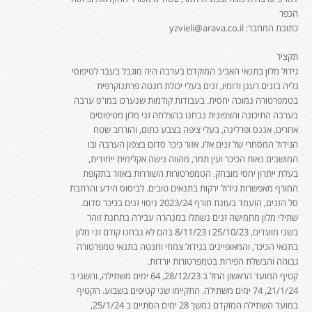
הכפר
כתובת המחבר: yzvieli@arava.co.il
תקציר
גידול מלון בתנאי האביב המוקדם בערבה היה מוגבל בעבר לטיפוסי
גליה בזנים רענן ודומיו, זנים בעלי יכולת חנטה פרתנוקרפית
בטמפרטורה נמוכה יחסית. בעבודות קודמות שנערכו במו"פ ערבה
בערבה התיכונה והצפונית נבחנו בהצלחה זני מלון מטיפוסים
אחרים, אננס ופרלינה, בעלי ציפה בצבע כתום, והורחב שטח
הגידול המסחרי של זנים אלו. אזור כיכר סדום בצפון הערבה ובו
המושבים נאות הכיכר ועין תמר, מהווה נישה אקלימית ייחודית,
בעלת ייתרון יחסי מובהק. הטמפרטורות השוררות באזור בתקופת
החורף מאפשרות גידול ירקות בתנאים טובים. לביסוס הידע והרחבת
סל הזנים, הועמד בעונת חורף 2023/24 ניסוי זנים בכיכר סדום.
שתילי מלון מחמישה זנים נשתלו במנהרה עבירה בתחנת זוהר
בשני מועדים, 25/10/23 ו 8/11/23 בהם לא נבחנו קודם זני מלון
בתנאי הכיכר, והמאופיינים בגידול צמחי וחנטה בתנאי טמפרטורה
גבוהה והבשלת הפירות בטמפרטורות יורדות.
קטיף המועד הראשון החל ב 28/12/23, 64 ימים משתילה, והשני ב
21/1/24, 74 ימים משתילה. התקיימו שני קטיפים בשבוע. הקטיף
במועד השתילה המוקדם נמשך 28 ימים הסתיים ב 25/1/24,