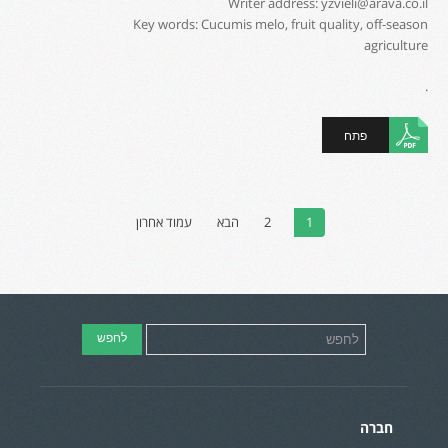
Writer address: yzvieli@arava.co.il
Key words: Cucumis melo, fruit quality, off-season
agriculture
.
פתח
1
2
הבא
עמוד אחרון
חברה