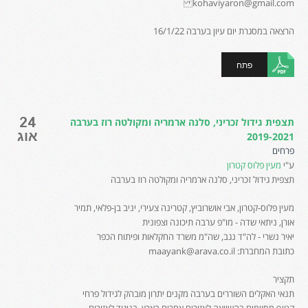
kohaviyaron@gmail.com
הרצאה במסגרת יום עיון בערבה 16/1/22
פתח
24
תצפית גידול זכריני, סלנה ארמריה ומקולטה רוז בערבה
אוג
2019-2021
פרחים
ע"י
מעין פלוס קטרון
תצפית גידול זכריני, סלנה ארמריה ומקולטה רוז בערבה
מעין פלוס-קטרון, אבי אושרוביץ, קטרינה צעירי, יניב בן-פלאי, תמיר
אורן, ניתאי שדה - מו"פ ערבה תיכונה וצפונית
יאיר נשרי - לה"ד נגב, שה"מ משרד החקלאות ופיתוח הכפר
כתובת המחברת: maayank@arava.co.il
תקציר
תנאי האקלים השוררים בערבה מקנים יתרון מובהק לגידול פרחי
קטיף מסוימים בהשוואה לאזורים אחרים בארץ. בניגוד לאזורים