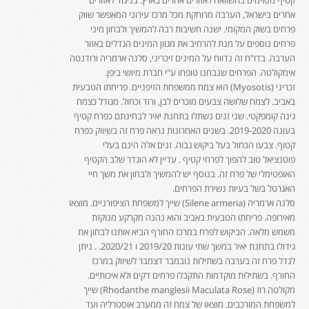
אחרים בישראל, הערבה מרוחקת מכל מרכז עירוני המאפשר שווק
פרחים בשוק המקומי. ישנה חשיבות רבה להמשיך ולבחון מיני
פרחים נוספים על מנת להרחיב את מגוון המינים הגדלים באזור
הערבה. בדו"ח זה נדווח על המינים זיכריני, סלנה ארמריה ורודנטה
אימקולטה. הפרחים שנבחנו טופחו ע"י חברת מיושי ביפן.
זכריני (Myosotis) הוא צמח ממשפחת הזיפניים. פריחתו הטבעית
באביב. לצמח שלושה צבעים מוכרים לבן, ורוד וכחול. מגודל כצמח
גינה קומפקטי. שני זנים נשתלו בתחנת יאיר לבחינתם כפרח קטיף
בעונה 2019-2020. בשנים האחרונות נראה פרח זה בשיווק כפרח
קטוף. צבעו הכחול בעל ביקוש גבוה. זנים אלה הינם בעלי
פוטנציאל טוב להפוך לפרחי קטיף . עדיין לא הוגדר שלב הקטיף
האופטימלי של פרח זה. בנוסף יש להמשיך ולבחון את משך חיי
האגרטל בשל בעיות נשירת הפרחים.
סלנה ארמריה (Silene armeria) שייך למשפחת הציפורניים. מוצאו
מאירופה. פריחתו הטבעית באביב והוא נהנה מקרקע מנוקזת
משמש מלאה. הביקוש לפרח במרכז החורף הביא אותנו לבחון את
גידולו בתחנת יאיר במשך שתי עונות 2019/20 ו 2020/21. . ניתן
לגדל פרח זה בערבה בשתילות נובמבר דצמבר לשיווק במרכז
החורף. בשתילות מוקדמות התקבלו פרחים דקים ולא איכותיים.
מקולטה רוז (Rhodanthe manglesii Maculata Rose) שייך
למשפחת המורכבים. מוצאו של צמח זה ממערב אוסטרליה ועד