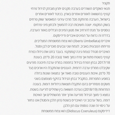
תקציר
תנאי האקלים השוררים בערבה מקנים יתרון מובהק לגידול פרחי
קטיף בהשוואה לאזורים אחרים בארץ. בניגוד לאזורים אחרים
בישראל, הערבה מרוחקת מכל מרכז עירוני המאפשר שווק פרחים
בשוק המקומי. ישנה חשיבות רבה להמשיך ולבחון מיני פרחים
נוספים על מנת להרחיב את מגוון המינים הגדלים באזור הערבה.
בדו"ח זה נדווח על המינים איבריס ודידיסקוס.
איבריס (Iberis Umbellata) הוא צמח ממשפחת המצליבים.
פריחתו הטבעית באביב. לצמח שני צבעים מוכרים לבן וסגול.
האיבריס מגודל כצמח גינה קומפקטי. בעבר בחנו את גידולו כפרח
קטיף בשטח פתוח אך פרח נמוך מאוד (גובה 20 ס"מ). בעונת
2017/18 נבחן הפרח בגידול בחממה במו"פ ערבה תיכונה מזרעים
שקיבלנו ממו"פ ערבה דרומית. הענפים שהתקבלו היו ארוכים (עד
70 ס"מ). איכות הענפים טובה מאוד אך נמצאה שונות גדולה
במופע התפרחת. במקביל נבחן הגידול בהיקף מצומצם בשני
משקים מסחריים בהם התקבלו תוצאות גידוליות דומות. בעונה
המדווחת (2018/19) נערכה השוואה בין שתילים לזריעה בשטח.
נמצא כי משך הגידול מזריעה ארוך יותר מהשתילים אך האיכות
דומה. בשל ערבוב זני האיבריס בשטח (הזן הלבן והסגול) אנו נחזור
על ניסוי זה שנה נוספת עם הזן הלבן.
דידיסקוס (Didiscus Coeruleus) הוא צמח ממשפחת