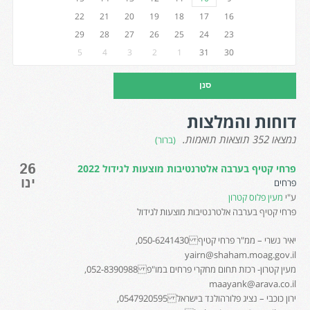
22
21
20
19
18
17
16
29
28
27
26
25
24
23
5
4
3
2
1
31
30
דוחות והמלצות
נמצאו 352 תוצאות תואמות.
(ברור)
26
פרחי קטיף בערבה אלטרנטיבות מוצעות לגידול 2022
ינו
פרחים
ע"י
מעין פלוס קטרון
פרחי קטיף בערבה אלטרנטיבות מוצעות לגידול
יאיר נשרי – ממ"ר פרחי קטיף 050-6241430,
yairn@shaham.moag.gov.il
מעין קטרון- רכזת תחום מחקרי פרחים במו"פ 052-8390988,
maayank@arava.co.il
ירון כוכבי – נציג פלורהולנד בישראל 0547920595,