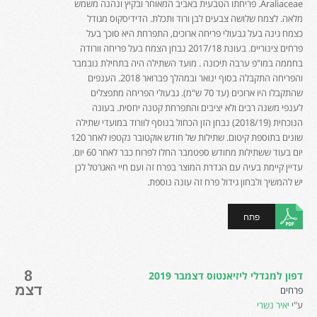
Araliaceae. פריחתו הטבעית באביב המאוחר ובקיץ ונהנה משמש
מלאה. לצמח שלושה צבעים לבן ורוד ותכלת. הדידיסקוס מגודל
כצמח גינה בעל גבעולי פריחה ארוכים, התפרחת היא סוכך בעל
פרחים צינוריים. בעונת 2017/18 נבחן הצמח בעל פריחה וורודה
בחממה במו"פ ערבה תיכונה . מועד השתילה היה בתחילת נובמבר
והפריחה התקבלה בסוף ינואר ובמהלך פברואר 2018. הענפים
שהתקבלו היו ארוכים (עד 70 ש"מ). גבעולי הפריחה מתפצלים
לענפי משנה רבים ולא יציבים והתפרחת קטנה יחסית. בעונה
הנוכחית (2018/19) נבחן הזן הכחול בנוסף לוורוד במועדי שתילה
שונים בתוספת קיטום. שתילות של חודש אוקטובר נקטפו לאחר 120
יום בעוד ששתילות מחודש ספטמבר החלו לפרוח כבר לאחר 60 יום.
עדיין קיימת בעיה עם הגדרת המוצר בפרח זה ועם חיי האגרטל לכן
יש להמשיך ולבחון גידול פרח זה עונה נוספת.
פתח
8
דפון למגדלי ליזיאנטוס דצמבר 2019
דצמ
פרחים
ע"י
יאיר נשרי