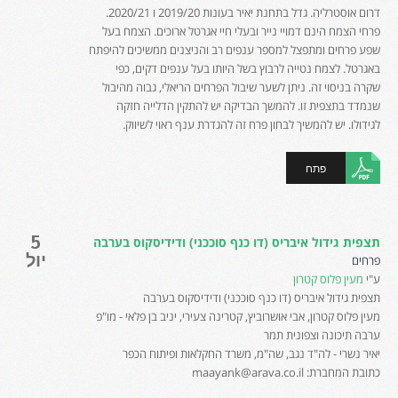
דרום אוסטרליה. גדל בתחנת יאיר בעונות 2019/20 ו 2020/21.
פרחי הצמח הינם דמויי נייר ובעלי חיי אגרטל ארוכים. הצמח בעל
שפע פרחים ומתפצל למספר ענפים רב והניצנים ממשיכים להיפתח
באגרטל. לצמח נטייה לרבוץ בשל היותו בעל ענפים דקים, כפי
שקרה בניסוי זה. ניתן לשער שיבול הפרחים הריאלי, גבוה מהיבול
שנמדד בתצפית זו. להמשך הבדיקה יש להתקין הדלייה חזקה
לגידולו. יש להמשיך לבחון פרח זה להגדרת ענף ראוי לשיווק.
פתח
5
תצפית גידול איבריס (דו כנף סוככני) ודידיסקוס בערבה
יול
פרחים
ע"י
מעין פלוס קטרון
תצפית גידול איבריס (דו כנף סוככני) ודידיסקוס בערבה
מעין פלוס קטרון, אבי אושרוביץ, קטרינה צעירי, יניב בן פלאי - מו"פ
ערבה תיכונה וצפונית תמר
יאיר נשרי - לה"ד נגב, שה"מ, משרד החקלאות ופיתוח הכפר
כתובת המחברת: maayank@arava.co.il