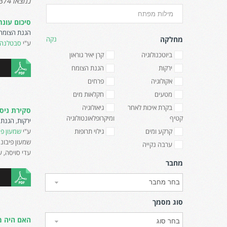
נמצאו 374 תוצאות תואמות.
סיכום עונת המנגו 25
הגנת הצומח
מחלקה
נקה
ע"י
סבטלנה ד
ביוטכנולוגיה
קרן יאיר גוראון
ירקות
הגנת הצומח
אקולוגיה
פרחים
מטעים
חקלאות מים
בקרת איכות לאחר
גיאולוגיה
סקירת ניסויי ירק
קטיף
ומיקרופלאונטולוגיה
ירקות
,
הגנת 
קרקע ומים
גילוי תרופות
ע"י
שמעון פי
שמעון פיבוניה
ערבה נקייה
עדי סויסה, ע
מחבר
סוג מסמך
האם היה משעמם בעונת 2023/24 