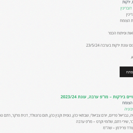
,
ירקות
וברינין
ינין
ת הצומח
ת ופיתוח הכפר
עונת ירקות בערבה 23/5/24
פתח
ם בירקות – מו”פ ערבה, עונת 2023/24
הצומח
בוניה
, גבריאל פריזם, יורם צביאלי, שבתאי כהן, נופית וקנין כהן, תום גרונוולד, דנית פרקר, רתם טח
נבר, שירי רתם, שלומי וקרט – מו"פ ערבה
עודד פרידמן – שה"מ