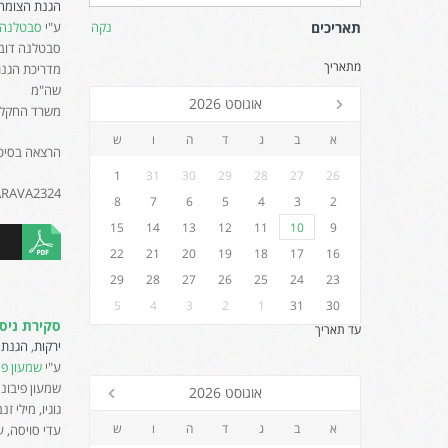
הגנת הצומח
תאריכים
נקה
ע"י
סבטלנה ד
סבטלנה דובר
מתאריך
מדריכת הגנ
שה"מ
אוגוסט 2026
משרד החקלאו
א
ב
ג
ד
ה
ו
ש
הרצאה בסיכום 
1
31
30
29
28
27
26
ARAVA2324
8
7
6
5
4
3
2
15
14
13
12
11
10
9
22
21
20
19
18
17
16
29
28
27
26
25
24
23
5
4
3
2
1
31
30
סקירת ניסויי
עד תאריך
ירקות
,
הגנת 
ע"י
שמעון פי
שמעון פיבוניה
אוגוסט 2026
גוגיו, מילי ז
א
ב
ג
ד
ה
ו
ש
עדי סויסה, 