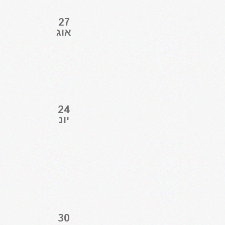
27
אוג
24
יונ
30