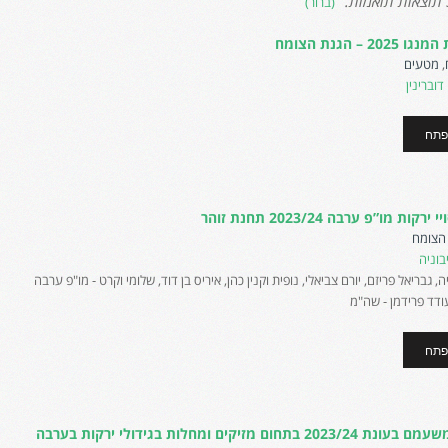
(ברור)
20 – הגנת הצומח
,
מטעים
וברינין
פתח
ות מו”פ ערבה 2023/24 תחנת זוהר
הצומח
בוניה
, גבריאל פריזם, יורם צביאלי, נופית וקנין כהן, איריס בן דוד, שלומי וקרט - מו"פ ערבה
ודד פרידמן - שה"מ
פתח
בתחום מזיקים ומחלות בגידולי ירקות בערבה