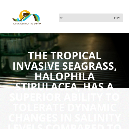
THE TROPICAL
INVASIVE SEAGRASS,
HALOPHILA
STIPULACEA, HAS A
SUPERIOR ABILITY TO
TOLERATE DYNAMIC
CHANGES IN SALINITY
LEVELS COMPARED TO