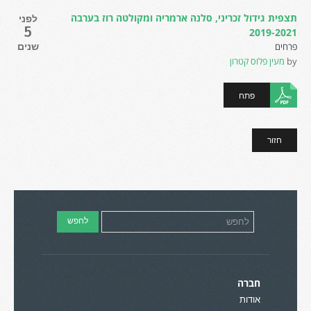
תצפית גידול זכריני, סלנה ארמריה ומקולטה רוז בערבה
לפני
5
2019-2021
פרחים
שנים
by
מעין פלוס קטרון
פתח
חזור
חברה
אודות