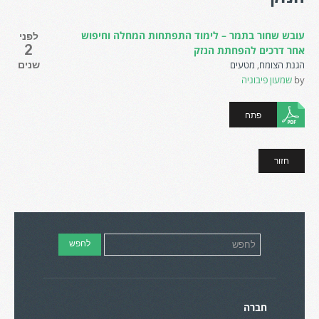
עובש שחור בתמר – לימוד התפתחות המחלה וחיפוש
לפני
2
אחר דרכים להפחתת הנזק
הגנת הצומח
,
מטעים
שנים
by
שמעון פיבוניה
פתח
חזור
חברה