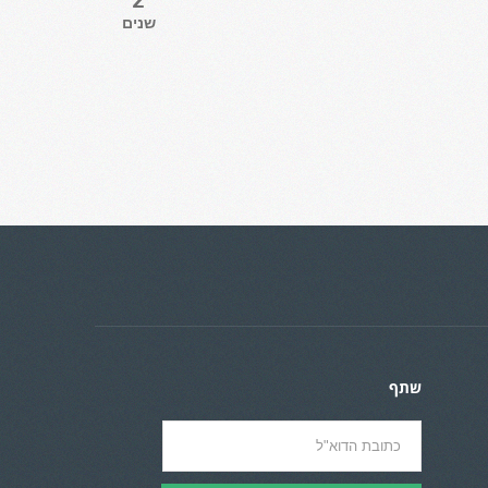
2
שנים
שתף