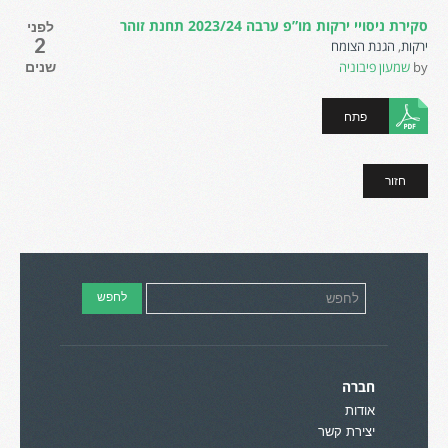
סקירת ניסויי ירקות מו”פ ערבה 2023/24 תחנת זוהר
לפני
2
ירקות
,
הגנת הצומח
by
שמעון פיבוניה
שנים
פתח
חזור
חברה
אודות
יצירת קשר