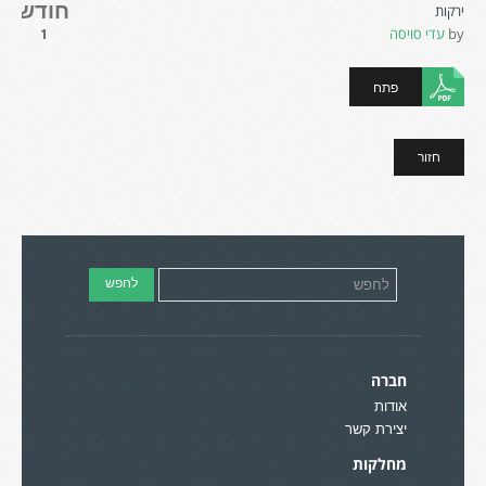
חודש
ירקות
by
עדי סויסה
1
פתח
חזור
חברה
אודות
יצירת קשר
מחלקות