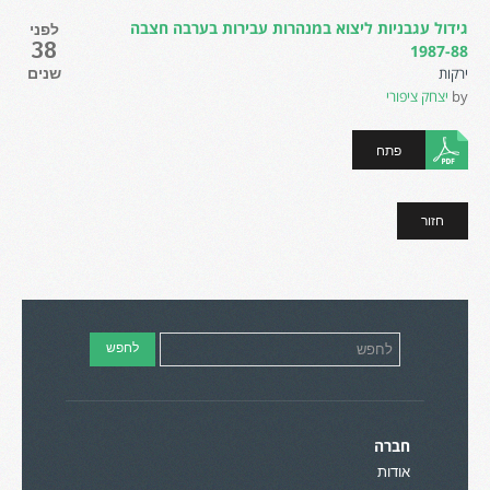
גידול עגבניות ליצוא במנהרות עבירות בערבה חצבה
לפני
38
1987-88
ירקות
שנים
by
יצחק ציפורי
פתח
חזור
חברה
אודות