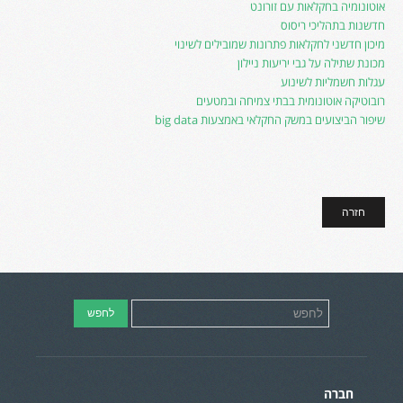
אוטונומיה בחקלאות עם זורונט
חדשנות בתהליכי ריסוס
מיכון חדשני לחקלאות פתרונות שמובילים לשינוי
מכונת שתילה על גבי יריעות ניילון
עגלות חשמליות לשינוע
רובוטיקה אוטונומית בבתי צמיחה ובמטעים
שיפור הביצועים במשק החקלאי באמצעות big data
חזרה
חברה