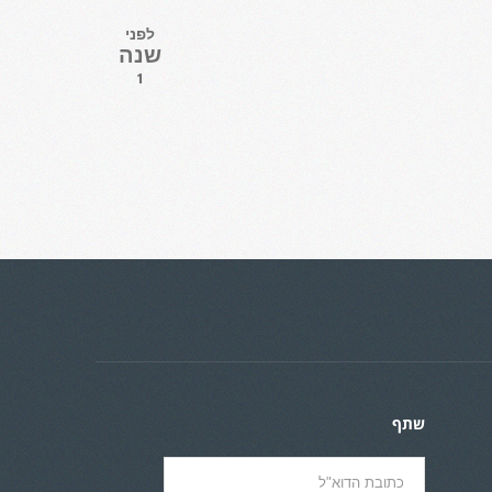
לפני
שנה
1
שתף