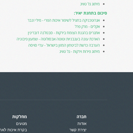
מיתוג גל טוויג
סיכום בתחנת יאיר:
אגרוטכניקה בחציל לשיפור איכות הפרי - מילי זנבר
אקלים - מרק פרל
אתגרים בהגנת הצומח בירקות - סבטלנה דוברינין
הארכת עונה בעגבניות וטוטה אבסולוטה - שמעון פיבוניה
הערבה כרשת לביטחון המזון בישראל - עדי סויסה
מיתוג פירות וירקות - גל טוויג
חברה
מחלקות
אודות
מטעים
יצירת קשר
בקרת איכות לאח